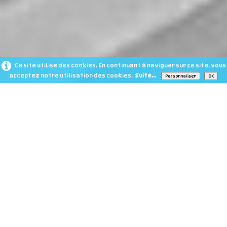
Ce site utilise des cookies. En continuant à naviguer sur ce site, vous
acceptez notre utilisation des cookies.
Suite...
Personnaliser
OK
UN ORGANISME QUI ME RESSEMBLE
DANS SON ENERGIE
ET DANS SON FONCTIONNEMENT